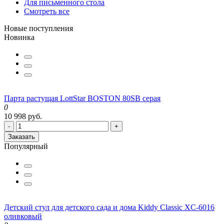
Для письменного стола
Смотреть все
Новые поступления
Новинка
Парта растущая LottStar BOSTON 80SB серая
0
10 998 руб.
-
+
Заказать
Популярный
Детский стул для детского сада и дома Kiddy Classic XC-6016
оливковый