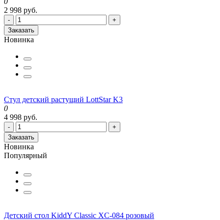
0
2 998 руб.
-
+
Заказать
Новинка
Cтул детский растущий LottStar K3
0
4 998 руб.
-
+
Заказать
Новинка
Популярный
Детский стол KiddY Classic XC-084 розовый