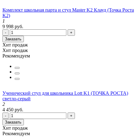
Комплект школьная парта и стул Master K2 Клауд (Точка Роста
K2)
1
9 998 руб.
-
+
Заказать
Хит продаж
Хит продаж
Рекомендуем
Ученический стул для школьника Lott K1 (ТОЧКА РОСТА)
светло-серый
2
4 450 руб.
-
+
Заказать
Хит продаж
Рекомендуем