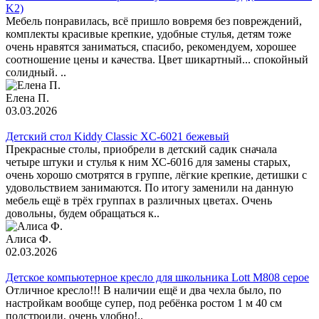
K2)
Мебель понравилась, всё пришло вовремя без повреждений,
комплекты красивые крепкие, удобные стулья, детям тоже
очень нравятся заниматься, спасибо, рекомендуем, хорошее
соотношение цены и качества. Цвет шикартный... спокойный
солидный. ..
Елена П.
03.03.2026
Детский стол Kiddy Classic XC-6021 бежевый
Прекрасные столы, приобрели в детский садик сначала
четыре штуки и стулья к ним ХС-6016 для замены старых,
очень хорошо смотрятся в группе, лёгкие крепкие, детишки с
удовольствием занимаются. По итогу заменили на данную
мебель ещё в трёх группах в различных цветах. Очень
довольны, будем обращаться к..
Алиса Ф.
02.03.2026
Детское компьютерное кресло для школьника Lott M808 серое
Отличное кресло!!! В наличии ещё и два чехла было, по
настройкам вообще супер, под ребёнка ростом 1 м 40 см
подстроили, очень удобно!..