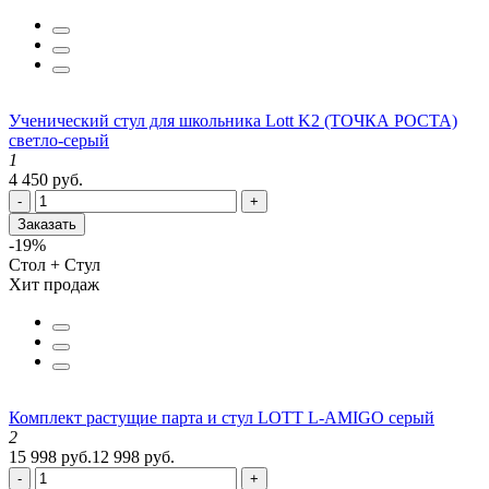
Ученический стул для школьника Lott K2 (ТОЧКА РОСТА)
светло-серый
1
4 450 руб.
-
+
Заказать
-19%
Стол + Стул
Хит продаж
Комплект растущие парта и стул LOTT L-AMIGO серый
2
15 998 руб.
12 998 руб.
-
+