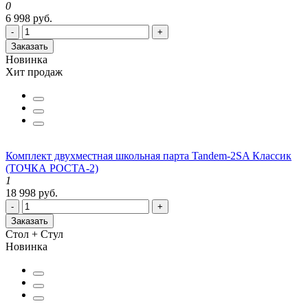
0
6 998 руб.
-
+
Заказать
Новинка
Хит продаж
Комплект двухместная школьная парта Tandem-2SA Классик
(ТОЧКА РОСТА-2)
1
18 998 руб.
-
+
Заказать
Стол + Стул
Новинка